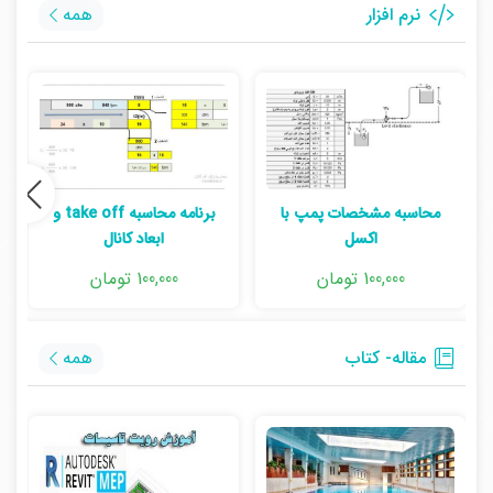
نرم افزار
همه
محاسبه مشخصات پمپ با
برنامه محاسبه take off و
اکسل
ابعاد کانال
100,000 تومان
100,000 تومان
مقاله- کتاب
همه