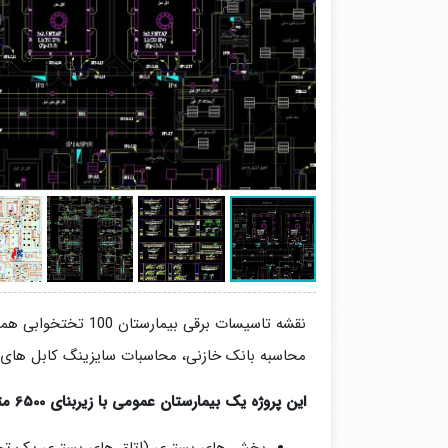
نقشه تاسیسات برقی بیمارستان 100 تختخوابی همراه با فایل های محاسبات روشنایی خروجی
محاسبه بانک خازنی، محاسبات سایزینگ کابل های ا
این پروژه یک بیمارستان عمومی با زیربنای 6500 مترمربع در یک طبقه و با 81 تخت بستری شامل بخش های درمانی زیر است: