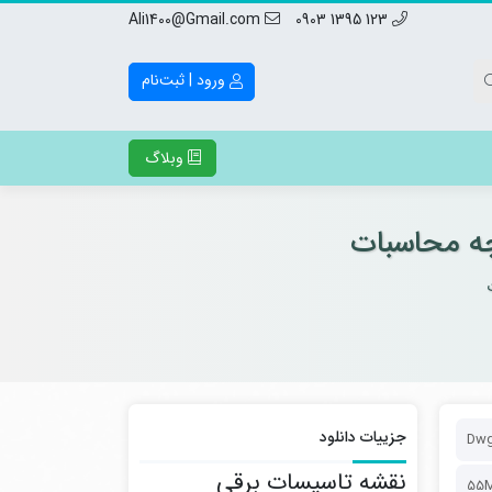
Ali1400@Gmail.com
123 1395 0903
ورود | ثبت‌نام
وبلاگ
جزییات دانلود
Dwg
نقشه تاسیسات برقی
55