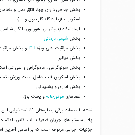
بخش های بستری (اتاق های بستری یک تخته 
بخش جراحی دارای چهار اتاق عمل و فضاهای م
اسکراب ، آزمایشگاه گاز خون و ….)
آزمایشگاه (بیوشیمی، هورمون، انگل شناسی،
بخش
شیمی درمانی
بخش مراقبت های ویژه
ICU
و بخش مراقبت ه
بخش دیالیز
بخش سونوگرافی ، ماموگرافی و سی تی اسک
بخش اسکرین قلب شامل تست ورزش، تست ق
بخش اداری و پشتیبانی
فضاهای
موتورخانه
و پست برق
نقشه تاسیسات برقی بیمارستان 81 تختخوابی این پروژه در
پلان سستم های جریان ضعیف مانند تلفن، اعلام حر
جزئیات اجرایی مربوطه است که بر اساس آخرین استا