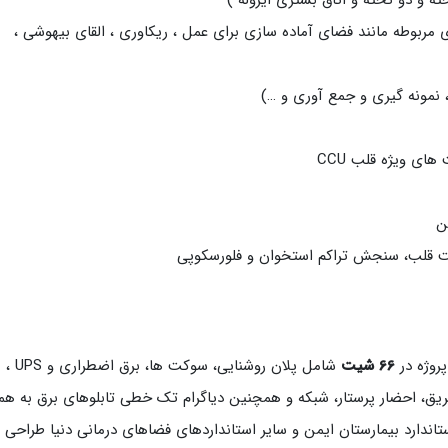
و دو تخته و اتاق بستری ایزوله )
ربوطه مانند فضای آماده سازی برای عمل ، ریکاوری ، القای بیهوشی ،
 نمونه گیری و جمع آوری و …)
ای ویژه قلب CCU
ن
لب، سنجش تراکم استخوان و فلورسکوپی
66 شیت
شامل پلان روشنایی، سوکت ها، برق اضطراری و UPS ،
یق، احضار پرستار، شبکه و همچنین دیاگرام تک خطی تابلوهای برق به همر
ندارد بیمارستان ایمن و سایر استانداردهای فضاهای درمانی دنیا طراحی