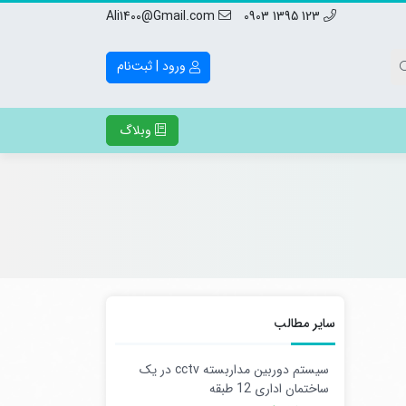
Ali1400@Gmail.com
123 1395 0903
ورود | ثبت‌نام
وبلاگ
سایر مطالب
سیستم دوربین مداربسته cctv در یک
ساختمان اداری 12 طبقه