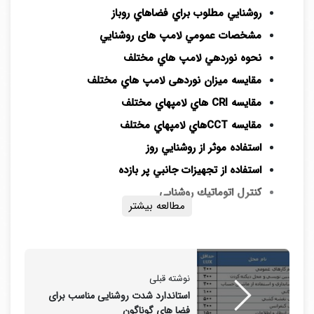
روشنايي مطلوب براي فضاهاي روباز
مشخصات عمومي لامپ های روشنايي
نحوه نوردهي لامپ هاي مختلف
مقايسه میزان نوردهی لامپ هاي مختلف
مقايسه CRI هاي لامپهاي مختلف
مقايسه CCTهاي لامپهاي مختلف
استفاده موثر از روشنايي روز
استفاده از تجهيزات جانبي پر بازده
كنترل اتوماتيك روشنايي
مطالعه بیشتر
اهميت روشنايي
بهبود سيستم روشنايي آسايش بصري را افزايش و خستگي
نوشته قبلی
استاندارد شدت روشنایی مناسب برای
چشم را كاهش مي دهد.
فضا های گوناگون