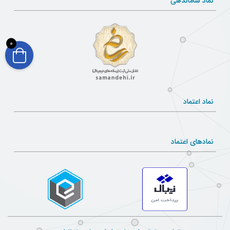
نماد ساماندهی
چراغ، ضريب كاهش به علت كثيف شدن اتاق، ضريب كاهش
در اثر كار كرد لامپ و ضريب كاهش به علت فرسودگي سطوح
0
چراغ مي باشد.
شدت روشنايي توصيه كميته ملي روشنايي ايران و هند بوكIES
نماد اعتماد
نمادهای اعتماد