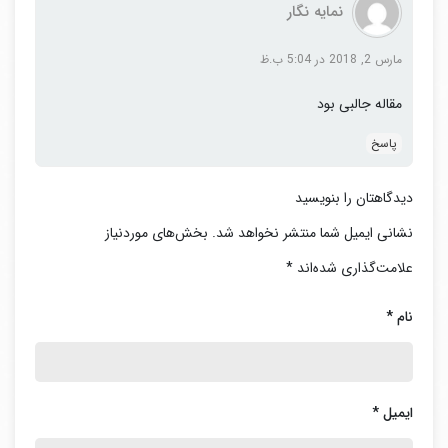
نمایه نگار
تا آنجا كه امكان دارد از نور روز استفاده كنيد، اما از
مارس 2, 2018 در 5:04 ب.ظ
تابش مستقيم نور خورشيد اجتناب كنيد، و كنترلرهايي به
منظور كاهش استفاده از لامپ هاي الكتريكي در مقابل
مقاله جالبی بود
نور روز بكار ببريد.
پاسخ
در كاربرد هاي مختلف از بهره ور ترين منبع روشنايي
استفاده كنيد. سيستم هاي فلورسنت با به رهوري بالا به
دیدگاهتان را بنویسید
عنوان اصلي ترين منبع نور در فضاهاي تجاري، استفاده
نشانی ایمیل شما منتشر نخواهد شد.
بخش‌های موردنیاز
از لامپ هاي فلورسنت فشرده در اكثر موارد ي كه لامپ
علامت‌گذاری شده‌اند
*
هاي رشته اي وجود دارند، و لامپ هاي تخليه با شدت
نام
*
بالا كه در مكان هاي مناسب.
استفاده از كنترل هاي خودكار براي روشن و خاموش
كردن لامپها و يا استفاده از لامپ ها با قابليت ديمينگ
ایمیل
*
در مكانهاي مناسب
داشتن برنامه براي بكار بردن و راه اندازي سيستم هاي