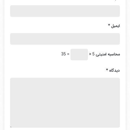
ایمیل
*
در
اتوکدهای ورژن پایین
هم لازم است نرم افزار اتوکد را باز
محاسبه امنیتی
5 ×
= 35
کنید و از طریق منو
Tools
و گزینه
Load applications
فایل
Kateb.lsp
را لود کنید.
دیدگاه
*
Tools —– Load applications ——–
Kateb.lsp