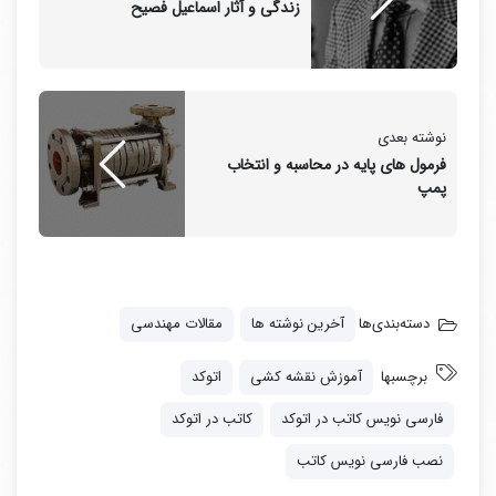
دانلود فارسی نویس کاتب و فونت های فارسی در اتوکد
زندگی و آثار اسماعیل فصیح
پس از دانلود کاتب از طریق لینک بالا ؛ آن را باز کرده و آنچه
در پوشه font آن وجود دارد داخل پوشه font اتوکد
(C://program Files/Autodesk/AutoCAD 20../font)
نوشته بعدی
فرمول های پایه در محاسبه و انتخاب
پمپ
کپی کنید.
و فایل Kateb.lsp را به پوشه Support اتوکد
(C://program Files/Autodesk/AutoCAD 20../support)
دسته‌بندی‌ها
آخرین نوشته ها
مقالات مهندسی
کپی کنید.
برچسبها
آموزش نقشه کشی
اتوکد
فارسی نویس کاتب در اتوکد
کاتب در اتوکد
نصب فارسی نویس کاتب