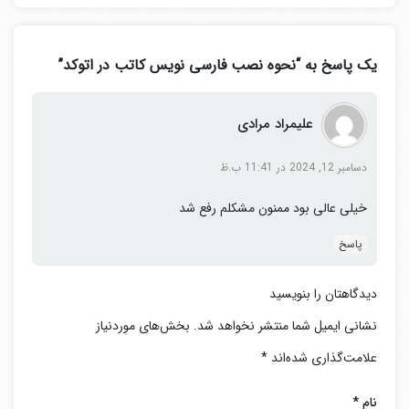
یک پاسخ به “نحوه نصب فارسی نویس کاتب در اتوکد”
علیمراد مرادی
نصب فارسی نویس کاتب در اتوکد: فایل ها را کپی کنید
دسامبر 12, 2024 در 11:41 ب.ظ
پس از کپی کردن فایل ها در پوشه اتوکد ، نرم افزار را اجرا کنید
و در
اتوکدهای ورژن بالا
از مسیر زیر برنامه کاتب را فراخوانی و
خیلی عالی بود ممنون مشکلم رفع شد
فعال کنید
پاسخ
Manage—– Load applications ——–Kateb.lsp
دیدگاهتان را بنویسید
نشانی ایمیل شما منتشر نخواهد شد.
بخش‌های موردنیاز
علامت‌گذاری شده‌اند
*
نام
*