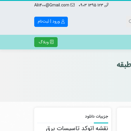
Ali1400@Gmail.com
123 1395 0903
ورود | ثبت‌نام
وبلاگ
جزییات دانلود
نقشه اتوکد تاسیسات برق