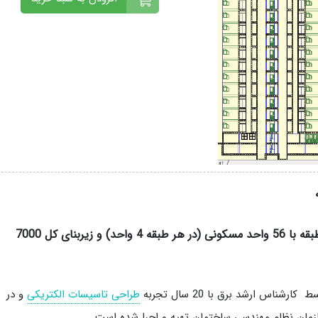
نقشه اتوکد تاسیسات برق مجتمع مسکونی 14 طبقه با 56 واحد مسکونی (در هر طبقه 4 واحد) و زیربنای کل 7000
س ارشد برق با 20 سال تجربه
طراحی تاسیسات الکتریکی
و در
مان نظام مهندسی ساختمان تهیه و اجرا شده است.